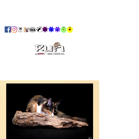
info@delbriciolamainecoon.com
338/
2033885