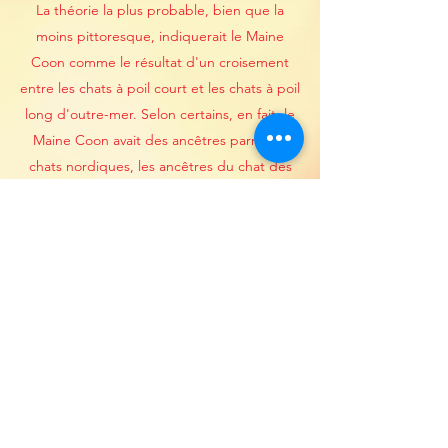
La théorie la plus probable, bien que la
moins pittoresque, indiquerait le Maine
Coon comme le résultat d'un croisement
entre les chats à poil court et les chats à poil
long d'outre-mer. Selon certains, en fait, le
Maine Coon avait des ancêtres parmi les
chats nordiques, les ancêtres du chat des
forêts norvégien, qui sont arrivés en
Amérique du Nord en l'an 1000 après le
débarquement des Vikings sur les îles de
Terre-Neuve; en fait, le chat sauvage (Felis
silvestris) n'est pas présent en Amérique du
Nord.
Selon d'autres, cependant, l'origine du
Maine Coon remonte à la période de la
colonisation, lorsque les navires des colons
du monde entier ont accosté sur les côtes