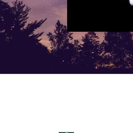
Del Briciola Maine Coon
info@delbriciolamainecoon.com
338/2033885
Via Provinciale Serravalle 87
43040 Varano De Melegari (P.R.)