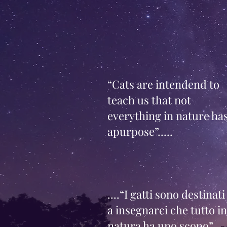
“Cats are intendend to
teach us that not
everything in nature ha
apurpose”.....
....“I gatti sono destinati
a insegnarci che tutto in
natura ha uno scopo”