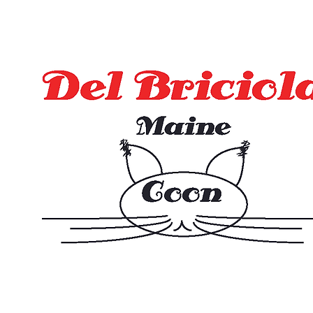
info@delbriciolamainecoon.com
338/2033885