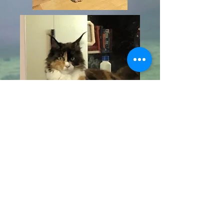
Del Briciola Maine Coon
info@delbriciolamainecoon.com