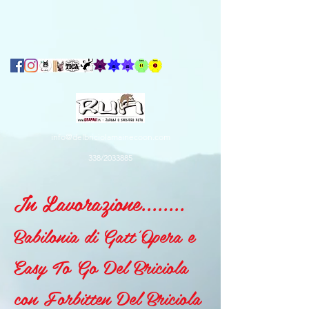
info@delbriciolamainecoon.com
338/
2033885
In Lavorazione........
Babilonia di Gatt'Opera e
Easy To Go Del Briciola
con Forbitten Del Briciola